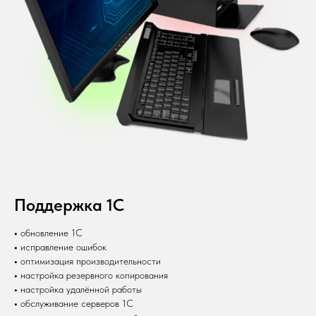
Поддержка 1С
•
обновление 1С
•
исправление ошибок
•
оптимизация производительности
•
настройка резервного копирования
•
настройка удалённой работы
•
обслуживание серверов 1С