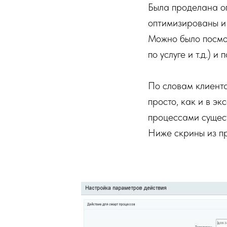
Была проделана ог
оптимизированы и 
Можно было посмот
по услуге и т.д.) и
По словам клиента
просто, как и в э
процессами сущес
Ниже скрины из п