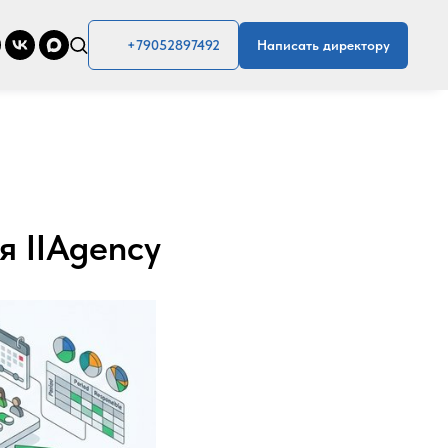
+79052897492
Написать директору
 IIAgency