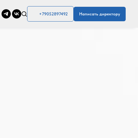
+79052897492
Написать директору